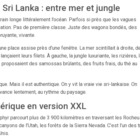
 Sri Lanka : entre mer et jungle
train longe littéralement l’océan. Parfois si près que les vagues
ervation. Pas de première classe. Juste des wagons bondés, des
ruyante, vivante.
une place assise près d’une fenêtre. La mer scintillait à droite, d
nçaient leurs filets. À gauche, la jungle luxuriante, les rizières, 
 proposaient des samossas brûlants, des fruits frais, du thé au
ue. Mais il est authentique. On y vit la vraie vie sri-lankaise. On
n avance lentement, au rythme du paysage.
mérique en version XXL
ephyr parcourt plus de 3 900 kilomètres en traversant les Rocheu
anyons de l’Utah, les forêts de la Sierra Nevada. C’est l’un des t
Unis.