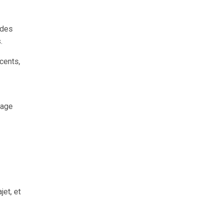
 des
.
ccents,
yage
jet, et