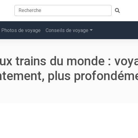
Photos de voyage
Conseils de voyage
ux trains du monde : voy
ntement, plus profondém