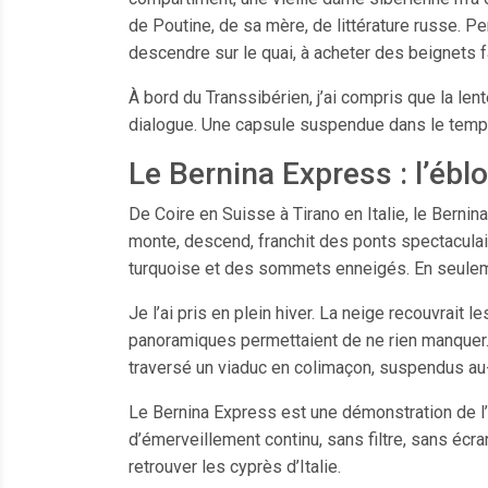
de Poutine, de sa mère, de littérature russe. P
descendre sur le quai, à acheter des beignets fai
À bord du Transsibérien, j’ai compris que la le
dialogue. Une capsule suspendue dans le temps. 
Le Bernina Express : l’ébl
De Coire en Suisse à Tirano en Italie, le Bernina
monte, descend, franchit des ponts spectaculai
turquoise et des sommets enneigés. En seulemen
Je l’ai pris en plein hiver. La neige recouvrait 
panoramiques permettaient de ne rien manquer.
traversé un viaduc en colimaçon, suspendus au-d
Le Bernina Express est une démonstration de l
d’émerveillement continu, sans filtre, sans écran.
retrouver les cyprès d’Italie.