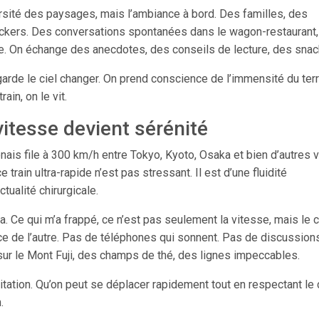
ersité des paysages, mais l’ambiance à bord. Des familles, des
packers. Des conversations spontanées dans le wagon-restaurant
. On échange des anecdotes, des conseils de lecture, des snac
regarde le ciel changer. On prend conscience de l’immensité du terri
ain, on le vit.
vitesse devient sérénité
ais file à 300 km/h entre Tokyo, Kyoto, Osaka et bien d’autres vi
 train ultra-rapide n’est pas stressant. Il est d’une fluidité
tualité chirurgicale.
a. Ce qui m’a frappé, ce n’est pas seulement la vitesse, mais le 
e de l’autre. Pas de téléphones qui sonnent. Pas de discussion
sur le Mont Fuji, des champs de thé, des lignes impeccables.
pitation. Qu’on peut se déplacer rapidement tout en respectant le 
.