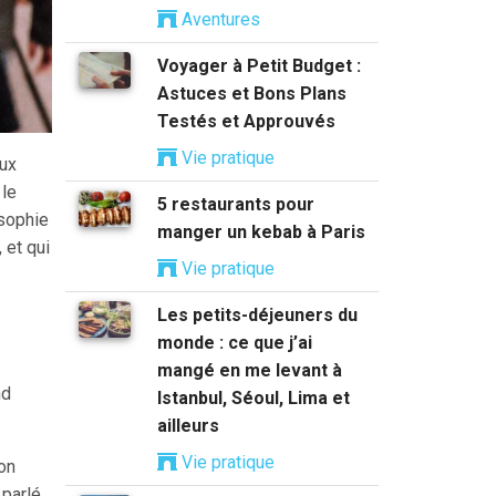
Aventures
Voyager à Petit Budget :
Astuces et Bons Plans
Testés et Approuvés
Vie pratique
eux
 le
5 restaurants pour
osophie
manger un kebab à Paris
 et qui
Vie pratique
Les petits-déjeuners du
monde : ce que j’ai
mangé en me levant à
nd
Istanbul, Séoul, Lima et
ailleurs
Vie pratique
mon
 parlé