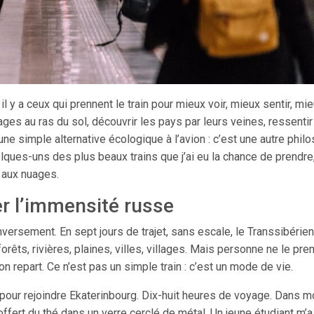
t il y a ceux qui prennent le train pour mieux voir, mieux sentir, mi
ages au ras du sol, découvrir les pays par leurs veines, ressentir
e simple alternative écologique à l’avion : c’est une autre phil
ques-uns des plus beaux trains que j’ai eu la chance de prendre,
s aux nuages.
er l’immensité russe
nversement. En sept jours de trajet, sans escale, le Transsibérien
orêts, rivières, plaines, villes, villages. Mais personne ne le pre
on repart. Ce n’est pas un simple train : c’est un mode de vie.
, pour rejoindre Ekaterinbourg. Dix-huit heures de voyage. Dans 
ffert du thé dans un verre cerclé de métal. Un jeune étudiant m’a