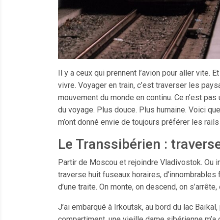
Il y a ceux qui prennent l’avion pour aller vite. E
vivre. Voyager en train, c’est traverser les pays
mouvement du monde en continu. Ce n’est pas un
du voyage. Plus douce. Plus humaine. Voici quel
m’ont donné envie de toujours préférer les rail
Le Transsibérien : travers
Partir de Moscou et rejoindre Vladivostok. Ou i
traverse huit fuseaux horaires, d’innombrables f
d’une traite. On monte, on descend, on s’arrête, 
J’ai embarqué à Irkoutsk, au bord du lac Baïkal
compartiment, une vieille dame sibérienne m’a o