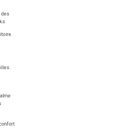
, des
ks.
toire.
lles.
calme
s
confort