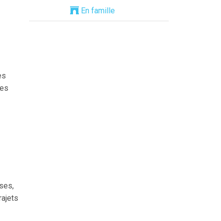
En famille
es
les
ses,
rajets