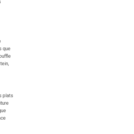
s
e
s que
ouffle
tein,
s plats
iture
que
nce