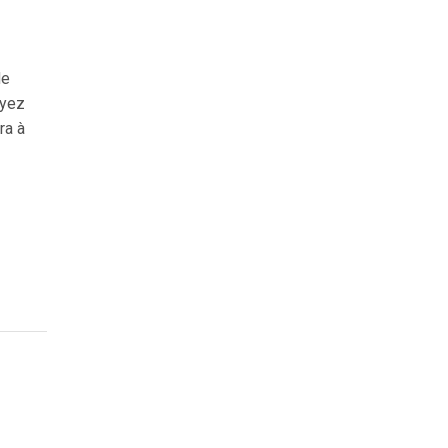
de
oyez
ra à