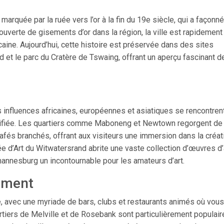
arquée par la ruée vers l’or à la fin du 19e siècle, qui a façonn
verte de gisements d’or dans la région, la ville est rapidement
caine. Aujourd’hui, cette histoire est préservée dans des sites
 et le parc du Cratère de Tswaing, offrant un aperçu fascinant d
s influences africaines, européennes et asiatiques se rencontren
rsifiée. Les quartiers comme Maboneng et Newtown regorgent de
cafés branchés, offrant aux visiteurs une immersion dans la créat
ée d’Art du Witwatersrand abrite une vaste collection d’œuvres d’
ohannesburg un incontournable pour les amateurs d’art.
sement
, avec une myriade de bars, clubs et restaurants animés où vous
rtiers de Melville et de Rosebank sont particulièrement populair