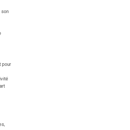
é son
e
t pour
ivité
art
es,